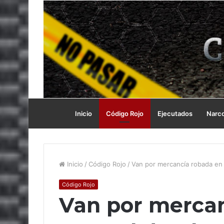
Inicio
Código Rojo
Ejecutados
Narc
Inicio
/
Código Rojo
/
Van por mercancía robada en 
Código Rojo
Van por mercan