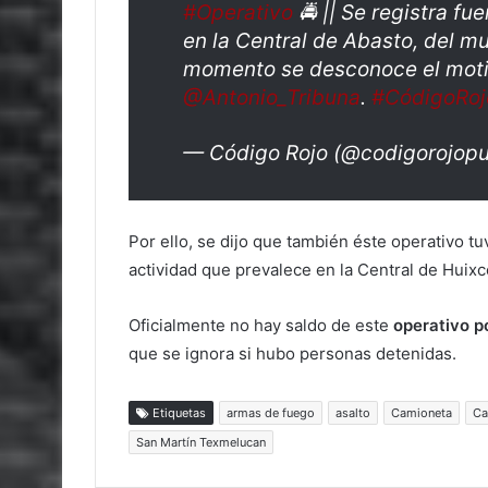
#Operativo
🚔 || Se registra fu
en la Central de Abasto, del mu
momento se desconoce el motiv
@Antonio_Tribuna
.
#CódigoRoj
— Código Rojo (@codigorojop
Por ello, se dijo que también éste operativo t
actividad que prevalece en la Central de Huixco
Oficialmente no hay saldo de este
operativo p
que se ignora si hubo personas detenidas.
Etiquetas
armas de fuego
asalto
Camioneta
Ca
San Martín Texmelucan