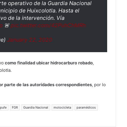
erte operativo de la Guardia Nacional
nicipio de Huixcolotla. Hasta el
o de la intervención. Vía
o
🚨
pic.twitter.com/42PuhChMRh
ue)
January 22, 2020
uvo
como finalidad ubicar hidrocarburo robado
,
lotla.
or parte de las autoridades correspondientes
, por lo
pufe
FGR
Guardia Nacional
motocicleta
paramédicos