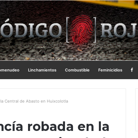
omenudeo
Linchamientos
Combustible
Feminicidios
la Central de Abasto en Huixcolotla
cía robada en la