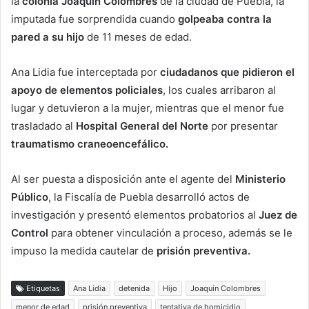
la
colonia Joaquín Colombres
de la ciudad de Puebla, la
imputada fue sorprendida cuando
golpeaba contra la
pared a su hijo
de 11 meses de edad.
Ana Lidia fue interceptada por
ciudadanos que pidieron el
apoyo de elementos policiales
, los cuales arribaron al
lugar y detuvieron a la mujer, mientras que el menor fue
trasladado al
Hospital General del Norte
por presentar
traumatismo craneoencefálico.
Al ser puesta a disposición ante el agente del
Ministerio
Público
, la Fiscalía de Puebla desarrolló actos de
investigación y presentó elementos probatorios al
Juez de
Control
para obtener vinculación a proceso, además se le
impuso la medida cautelar de
prisión preventiva.
Etiquetas
Ana Lidia
detenida
Hijo
Joaquín Colombres
menor de edad
prisión preventiva
tentativa de homicidio