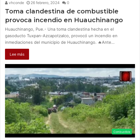
vhconde
26 febrero, 2024
0
Toma clandestina de combustible
provoca incendio en Huauchinango
Huauchinango, Pue.- Una toma clandestina hecha en el
gasoducto Tuxpan-Azcapotzalco, provocó un incendio en
inmediaciones del municipio de Huauchinango. 🔥Ante…
Lee más
Combustible