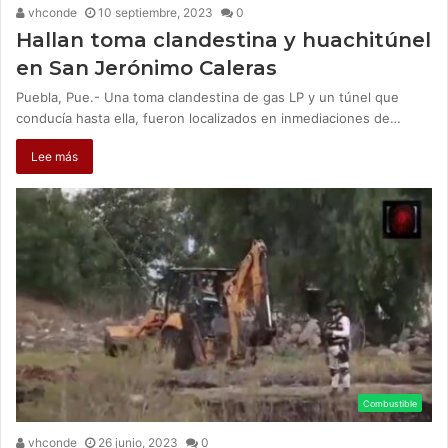
vhconde
10 septiembre, 2023
0
Hallan toma clandestina y huachitúnel
en San Jerónimo Caleras
Puebla, Pue.- Una toma clandestina de gas LP y un túnel que
conducía hasta ella, fueron localizados en inmediaciones de…
Lee más
Combustible
vhconde
26 junio, 2023
0