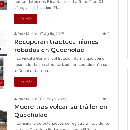
fueron detenidos Elisa N., alias “La Gorda”, de 34
jo
años, y Luis N., alias “El…
Lee más
Rafa Murillo
4 julio, 2025
0
Recuperan tractocamiones
robados en Quecholac
La Fiscalía General del Estado informa que como
resultado de un cateo realizado en coordinación con
la Guardia Nacional…
Lee más
jo
Rafa Murillo
1 mayo, 2025
0
Muere tras volcar su tráiler en
Quecholac
La mañana de este jueves se registró un accidente
sobre la Carretera Federal Acatzingo–El Seco, a la