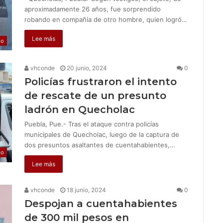
aproximadamente 26 años, fue sorprendido
robando en compañía de otro hombre, quien logró…
Lee más
jo
vhconde
20 junio, 2024
0
Policías frustraron el intento
de rescate de un presunto
ladrón en Quecholac
Puebla, Pue.- Tras el ataque contra policías
municipales de Quecholac, luego de la captura de
dos presuntos asaltantes de cuentahabientes,…
jo
Lee más
vhconde
18 junio, 2024
0
Despojan a cuentahabientes
de 300 mil pesos en