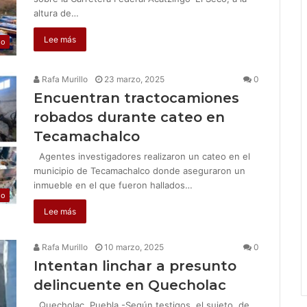
altura de…
Lee más
jo
Rafa Murillo
23 marzo, 2025
0
Encuentran tractocamiones
robados durante cateo en
Tecamachalco
Agentes investigadores realizaron un cateo en el
municipio de Tecamachalco donde aseguraron un
inmueble en el que fueron hallados…
jo
Lee más
Rafa Murillo
10 marzo, 2025
0
Intentan linchar a presunto
delincuente en Quecholac
Quecholac, Puebla.-Según testigos, el sujeto, de