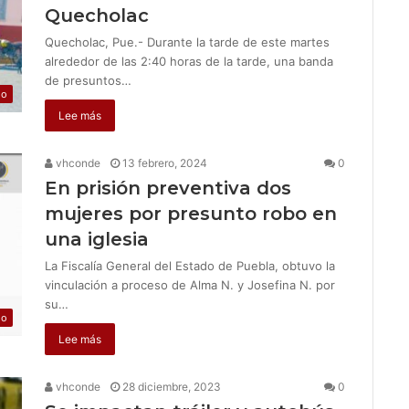
Quecholac
Quecholac, Pue.- Durante la tarde de este martes
alrededor de las 2:40 horas de la tarde, una banda
de presuntos…
jo
Lee más
vhconde
13 febrero, 2024
0
En prisión preventiva dos
mujeres por presunto robo en
una iglesia
La Fiscalía General del Estado de Puebla, obtuvo la
vinculación a proceso de Alma N. y Josefina N. por
su…
jo
Lee más
vhconde
28 diciembre, 2023
0