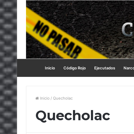
Inicio
Código Rojo
Ejecutados
Narc
Inicio
/
Quecholac
Quecholac