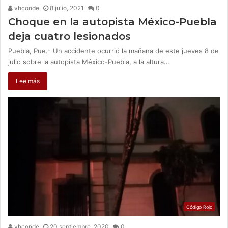
vhconde
8 julio, 2021
0
Choque en la autopista México-Puebla
deja cuatro lesionados
Puebla, Pue.- Un accidente ocurrió la mañana de este jueves 8 de
julio sobre la autopista México-Puebla, a la altura…
Lee más
Código Rojo
vhconde
20 septiembre, 2020
0