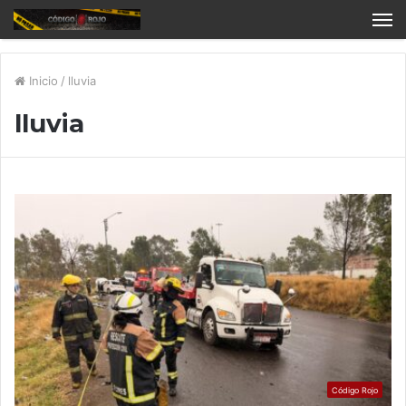
Inicio
/
lluvia
lluvia
Código Rojo