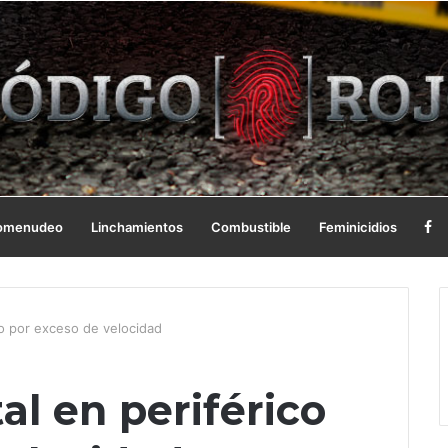
omenudeo
Linchamientos
Combustible
Feminicidios
co por exceso de velocidad
l en periférico