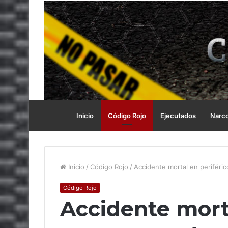
Inicio
Código Rojo
Ejecutados
Narc
Inicio
/
Código Rojo
/
Accidente mortal en periféri
Código Rojo
Accidente morta