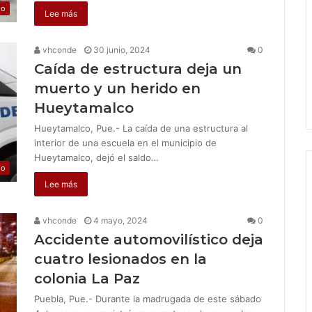
jo
Lee más
vhconde
30 junio, 2024
0
Caída de estructura deja un
muerto y un herido en
Hueytamalco
Hueytamalco, Pue.- La caída de una estructura al
interior de una escuela en el municipio de
Hueytamalco, dejó el saldo…
jo
Lee más
vhconde
4 mayo, 2024
0
Accidente automovilístico deja
cuatro lesionados en la
colonia La Paz
Puebla, Pue.- Durante la madrugada de este sábado