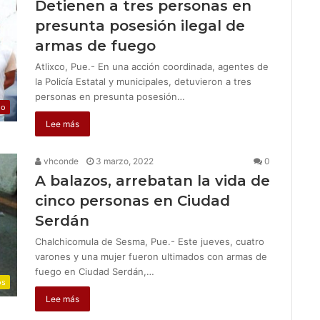
Detienen a tres personas en
presunta posesión ilegal de
armas de fuego
Atlixco, Pue.- En una acción coordinada, agentes de
la Policía Estatal y municipales, detuvieron a tres
personas en presunta posesión…
jo
Lee más
vhconde
3 marzo, 2022
0
A balazos, arrebatan la vida de
cinco personas en Ciudad
Serdán
Chalchicomula de Sesma, Pue.- Este jueves, cuatro
varones y una mujer fueron ultimados con armas de
fuego en Ciudad Serdán,…
os
Lee más