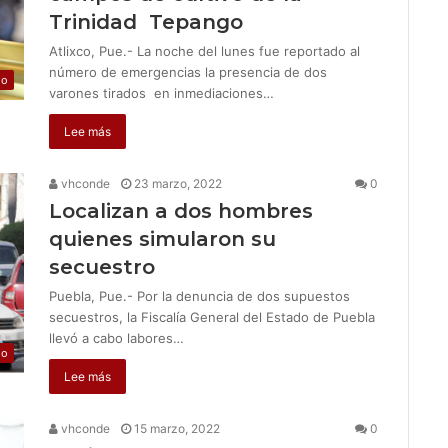
Trinidad Tepango
Atlixco, Pue.- La noche del lunes fue reportado al
número de emergencias la presencia de dos
jo
varones tirados en inmediaciones…
Lee más
vhconde
23 marzo, 2022
0
Localizan a dos hombres
quienes simularon su
secuestro
Puebla, Pue.- Por la denuncia de dos supuestos
secuestros, la Fiscalía General del Estado de Puebla
llevó a cabo labores…
jo
Lee más
vhconde
15 marzo, 2022
0