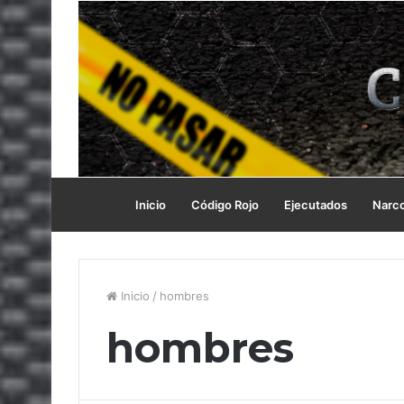
Inicio
Código Rojo
Ejecutados
Narc
Inicio
/
hombres
hombres