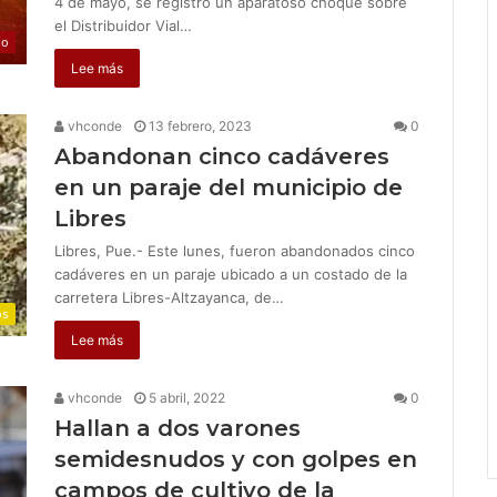
4 de mayo, se registró un aparatoso choque sobre
el Distribuidor Vial…
jo
Lee más
vhconde
13 febrero, 2023
0
Abandonan cinco cadáveres
en un paraje del municipio de
Libres
Libres, Pue.- Este lunes, fueron abandonados cinco
cadáveres en un paraje ubicado a un costado de la
carretera Libres-Altzayanca, de…
os
Lee más
vhconde
5 abril, 2022
0
Hallan a dos varones
semidesnudos y con golpes en
campos de cultivo de la