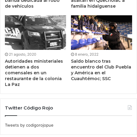
banda dedicada al robo
asaltan en Quecholac a
de vehículos
familia hidalguense
21 agosto, 2020
8 enero, 2022
Autoridades ministeriales
Saldo blanco tras
detienen a dos
encuentro del Club Puebla
comensales en un
y América en el
restaurante de la colonia
Cuauhtémoc; SSC
La Paz
Twitter Código Rojo
Tweets by codigorojopue