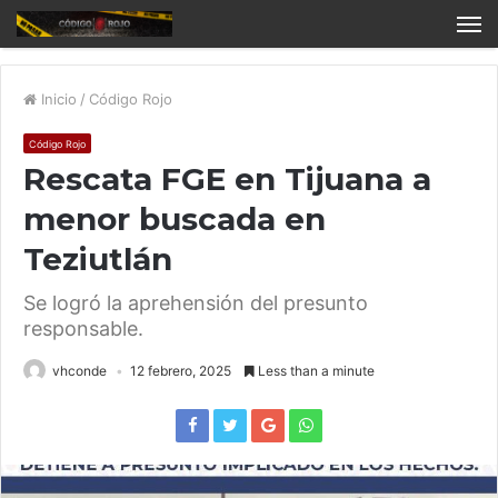
Inicio
/
Código Rojo
Código Rojo
Rescata FGE en Tijuana a
menor buscada en
Teziutlán
Se logró la aprehensión del presunto
responsable.
vhconde
12 febrero, 2025
Less than a minute