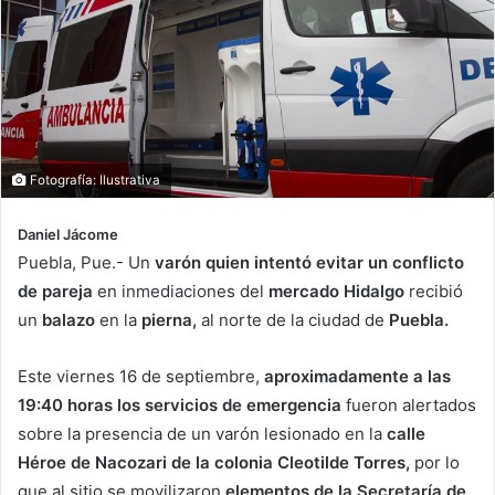
Fotografía: Ilustrativa
Daniel Jácome
Puebla, Pue.- Un
varón quien intentó evitar un conflicto
de pareja
en inmediaciones del
mercado Hidalgo
recibió
un
balazo
en la
pierna,
al norte de la ciudad de
Puebla.
Este viernes 16 de septiembre,
aproximadamente a las
19:40 horas los servicios de emergencia
fueron alertados
sobre la presencia de un varón lesionado en la
calle
Héroe de Nacozari de la colonia Cleotilde Torres,
por lo
que al sitio se movilizaron
elementos de la Secretaría de