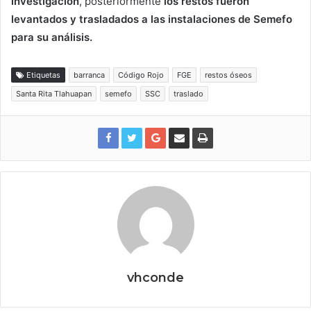
investigación
, posteriormente
los restos fueron
levantados y trasladados a las instalaciones de Semefo
para su análisis.
Etiquetas
barranca
Código Rojo
FGE
restos óseos
Santa Rita Tlahuapan
semefo
SSC
traslado
vhconde