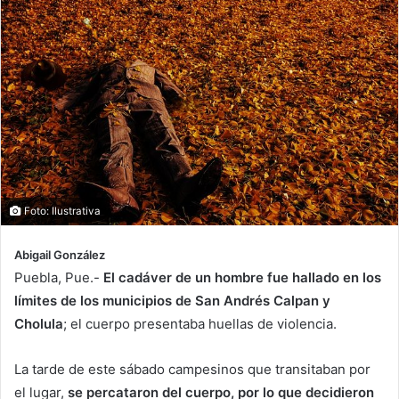
Foto: Ilustrativa
Abigail González
Puebla, Pue.-
El cadáver de un hombre fue hallado en los
límites de los municipios de San Andrés Calpan y
Cholula
; el cuerpo presentaba huellas de violencia.
La tarde de este sábado campesinos que transitaban por
el lugar,
se percataron del cuerpo, por lo que decidieron