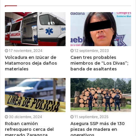
17 noviembre, 2024
12 septiembre, 2023
Volcadura en Izúcar de
Caen tres probables
Matamoros deja daños
miembros de “Los Divas”;
materiales
banda de asaltantes
30 diciembre, 2024
11 septiembre, 2025
Roban camión
Asegura SSP más de 130
refresquero cerca del
piezas de madera en
mercado Zaragoza
operativos