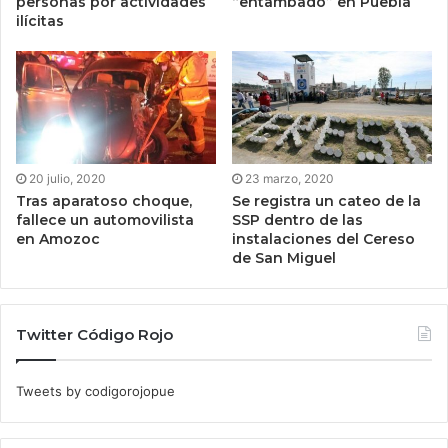
personas por actividades
“entambado” en Puebla
ilícitas
20 julio, 2020
23 marzo, 2020
Tras aparatoso choque,
Se registra un cateo de la
fallece un automovilista
SSP dentro de las
en Amozoc
instalaciones del Cereso
de San Miguel
Twitter Código Rojo
Tweets by codigorojopue