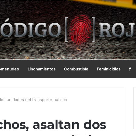
omenudeo
Linchamientos
Combustible
Feminicidios
dos unidades del transporte público
chos, asaltan dos