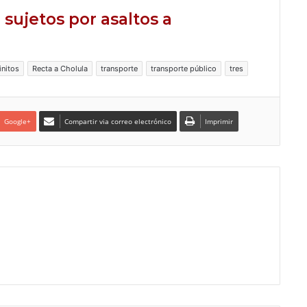
 sujetos por asaltos a
initos
Recta a Cholula
transporte
transporte público
tres
Google+
Compartir via correo electrónico
Imprimir