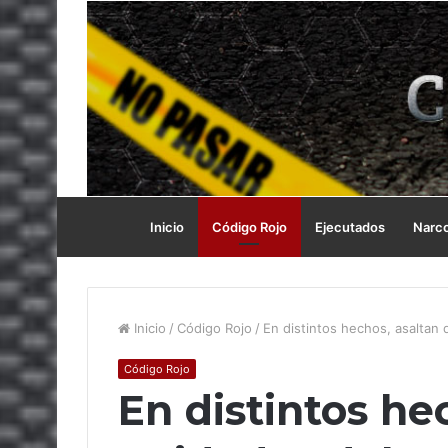
Inicio
Código Rojo
Ejecutados
Narc
Inicio
/
Código Rojo
/
En distintos hechos, asaltan 
Código Rojo
En distintos he