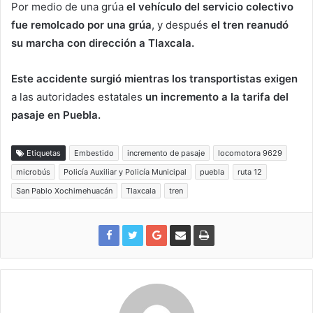
Por medio de una grúa
el vehículo del servicio colectivo
fue remolcado por una grúa
, y después
el tren reanudó
su marcha con dirección a Tlaxcala.
Este accidente surgió mientras los transportistas exigen
a las autoridades estatales
un incremento a la tarifa del
pasaje en Puebla.
Etiquetas
Embestido
incremento de pasaje
locomotora 9629
microbús
Policía Auxiliar y Policía Municipal
puebla
ruta 12
San Pablo Xochimehuacán
Tlaxcala
tren