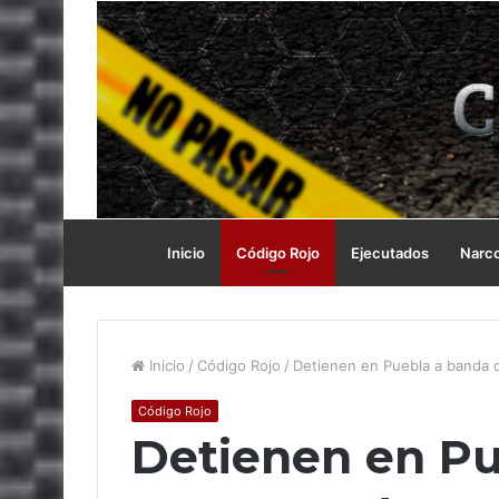
Inicio
Código Rojo
Ejecutados
Narc
Inicio
/
Código Rojo
/
Detienen en Puebla a banda 
Código Rojo
Detienen en Pu