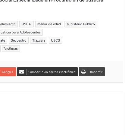
elamiento
FISDAI
menor de edad
Ministerio Público
Justicia para Adolescentes
cate
Secuestro
Tlaxcala
UECS
Víctimas
Google+
Compartir via correo electrónico
Imprimir