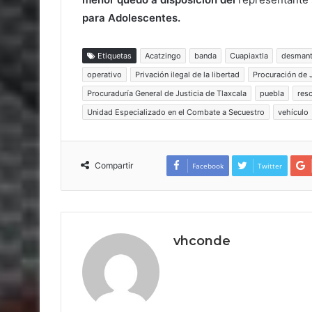
para Adolescentes.
Etiquetas
Acatzingo
banda
Cuapiaxtla
desmant
operativo
Privación ilegal de la libertad
Procuración de 
Procuraduría General de Justicia de Tlaxcala
puebla
res
Unidad Especializado en el Combate a Secuestro
vehículo
Compartir
Facebook
Twitter
vhconde