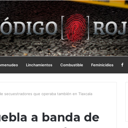
omenudeo
Linchamientos
Combustible
Feminicidios
de secuestradores que operaba también en Tlaxcala
ebla a banda de