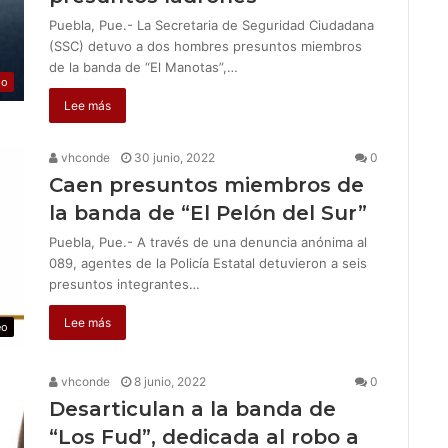
Puebla, Pue.- La Secretaria de Seguridad Ciudadana
(SSC) detuvo a dos hombres presuntos miembros
de la banda de “El Manotas”,…
jo
Lee más
vhconde
30 junio, 2022
0
Caen presuntos miembros de
la banda de “El Pelón del Sur”
Puebla, Pue.- A través de una denuncia anónima al
089, agentes de la Policía Estatal detuvieron a seis
presuntos integrantes…
Lee más
eo
vhconde
8 junio, 2022
0
Desarticulan a la banda de
“Los Fud”, dedicada al robo a