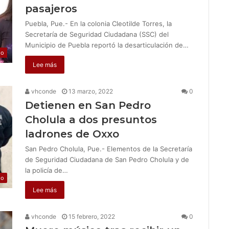
pasajeros
Puebla, Pue.- En la colonia Cleotilde Torres, la
Secretaría de Seguridad Ciudadana (SSC) del
Municipio de Puebla reportó la desarticulación de…
jo
Lee más
vhconde
13 marzo, 2022
0
Detienen en San Pedro
Cholula a dos presuntos
ladrones de Oxxo
San Pedro Cholula, Pue.- Elementos de la Secretaría
de Seguridad Ciudadana de San Pedro Cholula y de
la policía de…
jo
Lee más
vhconde
15 febrero, 2022
0