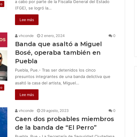
a cabo por parte de la Fiscalía General del Estado
jo
(FGE), se logró la…
Lee más
vhconde
2 enero, 2024
0
Banda que asaltó a Miguel
Bosé, operaba también en
Puebla
Puebla, Pue.- Tras ser detenidos los cinco
presuntos integrantes de una banda delictiva que
asaltó la casa del artista, Miguel…
jo
Lee más
vhconde
29 agosto, 2023
0
Caen dos probables miembros
de la banda de “El Perro”
Puebla, Pue.- La Secretaría de Seguridad Ciudadana