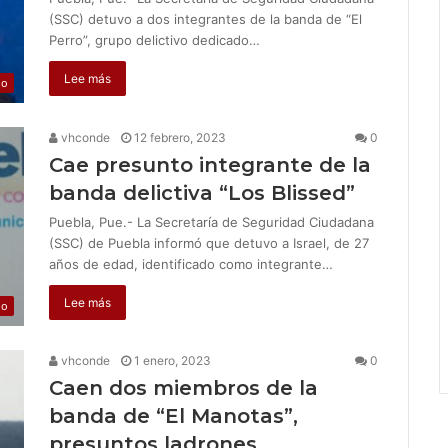
(SSC) detuvo a dos integrantes de la banda de “El
Perro”, grupo delictivo dedicado…
Lee más
jo
vhconde
12 febrero, 2023
0
Cae presunto integrante de la
banda delictiva “Los Blissed”
Puebla, Pue.- La Secretaría de Seguridad Ciudadana
(SSC) de Puebla informó que detuvo a Israel, de 27
años de edad, identificado como integrante…
Lee más
jo
vhconde
1 enero, 2023
0
Caen dos miembros de la
banda de “El Manotas”,
presuntos ladrones