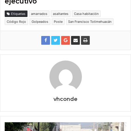
ejecutivo
Etiquetas
amarrados
asaltantes
Casa habitación
Código Rojo
Golpeados
Poste
San Francisco Totimehuacán
vhconde