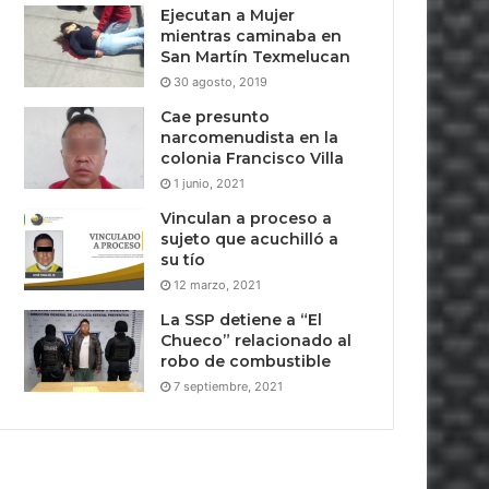
Ejecutan a Mujer
mientras caminaba en
San Martín Texmelucan
30 agosto, 2019
Cae presunto
narcomenudista en la
colonia Francisco Villa
1 junio, 2021
Vinculan a proceso a
sujeto que acuchilló a
su tío
12 marzo, 2021
La SSP detiene a “El
Chueco” relacionado al
robo de combustible
7 septiembre, 2021