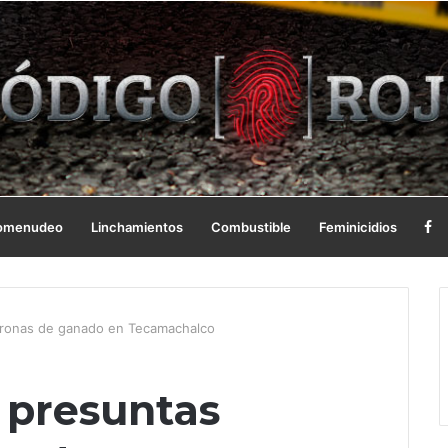
omenudeo
Linchamientos
Combustible
Feminicidios
dronas de ganado en Tecamachalco
 presuntas