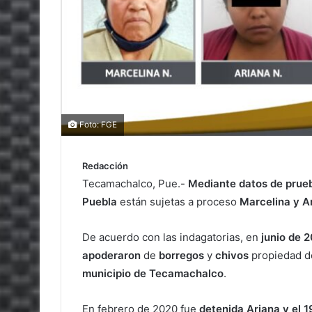
Foto: FGE
Redacción
Tecamachalco, Pue.-
Mediante datos de prueb
Puebla
están sujetas a proceso
Marcelina y Ar
De acuerdo con las indagatorias, en
junio de 2
apoderaron
de
borregos
y
chivos
propiedad d
municipio de Tecamachalco
.
En febrero de 2020 fue
detenida Ariana y el 1