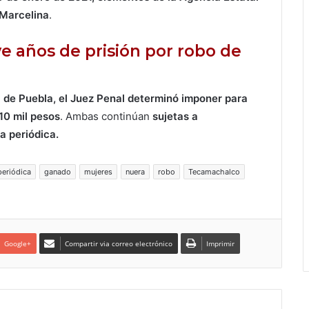
 Marcelina
.
e años de prisión por robo de
a de Puebla, el Juez Penal determinó imponer para
 10 mil pesos
. Ambas continúan
sujetas a
a periódica.
periódica
ganado
mujeres
nuera
robo
Tecamachalco
Google+
Compartir via correo electrónico
Imprimir