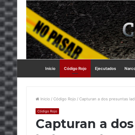
Inicio
Código Rojo
Ejecutados
Narc
Inicio
/
Código Rojo
/
Capturan a dos presuntas la
Código Rojo
Capturan a dos