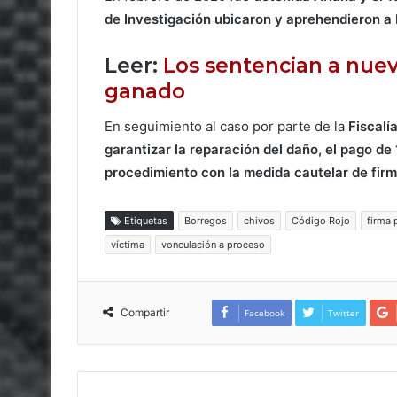
de Investigación ubicaron y aprehendieron a
Leer:
Los sentencian a nuev
ganado
En seguimiento al caso por parte de la
Fiscalí
garantizar la reparación del daño, el pago de
procedimiento con la medida cautelar de firm
Etiquetas
Borregos
chivos
Código Rojo
firma 
víctima
vonculación a proceso
Compartir
Facebook
Twitter