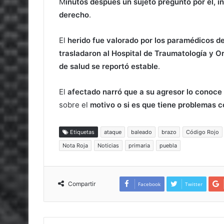
M
inutos después un sujeto preguntó por él, in
derecho
.
El
herido fue valorado por los paramédicos 
trasladaron al Hospital de Traumatología y Or
de salud se reportó estable
.
El
afectado narró que a su agresor lo conoce 
sobre el
motivo o si es que tiene problemas co
Etiquetas
ataque
baleado
brazo
Código Rojo
Nota Roja
Noticias
primaria
puebla
Compartir
Facebook
Twitter