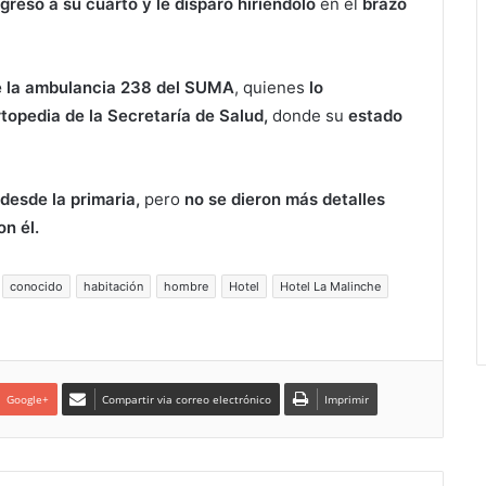
gresó a su cuarto y le disparó hiriéndolo
en el
brazo
de la ambulancia 238 del SUMA
, quienes
lo
topedia de la Secretaría de Salud,
donde su
estado
desde la primaria,
pero
no se dieron más detalles
n él.
conocido
habitación
hombre
Hotel
Hotel La Malinche
Google+
Compartir via correo electrónico
Imprimir