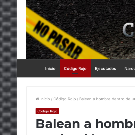
Inicio
Código Rojo
Ejecutados
Narc
Inicio
/
Código Rojo
/
Balean a hombre dentro de un
Código Rojo
Balean a hombr