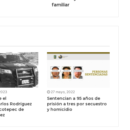
familiar
 2023
27 mayo, 2022
 el
Sentencian a 95 años de
arlos Rodríguez
prisión a tres por secuestro
acotepec de
y homicidio
rez