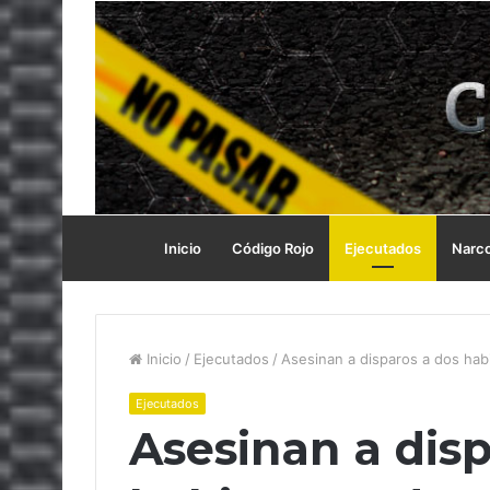
Inicio
Código Rojo
Ejecutados
Narc
Inicio
/
Ejecutados
/
Asesinan a disparos a dos ha
Ejecutados
Asesinan a disp