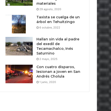
materiales
29 agosto, 2020
Taxista se cuelga de un
árbol en Tehuitzingo
6 octubre, 2022
Hallan sin vida al padre
del exedil de
Tecamachalco, Inés
Saturnino
2 mayo, 2025
Con cuatro disparos,
lesionan a joven en San
Andrés Cholula
1 junio, 2020