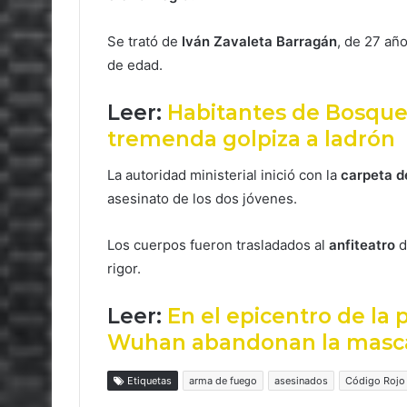
Se trató de
Iván Zavaleta Barragán
, de 27 añ
de edad.
Leer:
Habitantes de Bosque
tremenda golpiza a ladrón
La autoridad ministerial inició con la
carpeta d
asesinato de los dos jóvenes.
Los cuerpos fueron trasladados al
anfiteatro
d
rigor.
Leer:
En el epicentro de la
Wuhan abandonan la masca
Etiquetas
arma de fuego
asesinados
Código Rojo