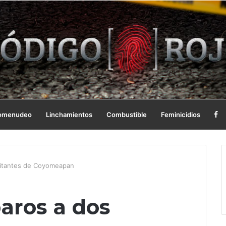
omenudeo
Linchamientos
Combustible
Feminicidios
bitantes de Coyomeapan
aros a dos