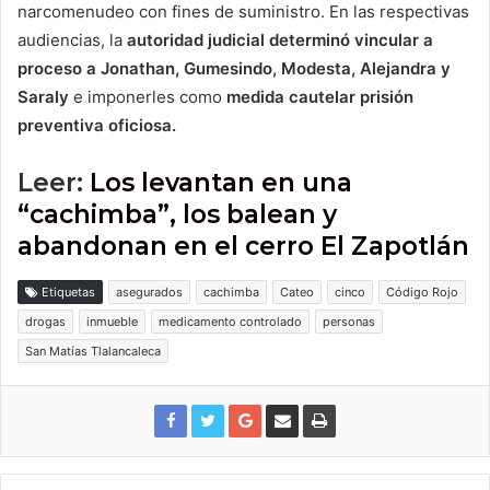
narcomenudeo con fines de suministro. En las respectivas
audiencias, la
autoridad judicial determinó vincular a
proceso a Jonathan, Gumesindo, Modesta, Alejandra y
Saraly
e imponerles como
medida cautelar prisión
preventiva oficiosa.
Leer:
Los levantan en una
“cachimba”, los balean y
abandonan en el cerro El Zapotlán
Etiquetas
asegurados
cachimba
Cateo
cinco
Código Rojo
drogas
inmueble
medicamento controlado
personas
San Matías Tlalancaleca