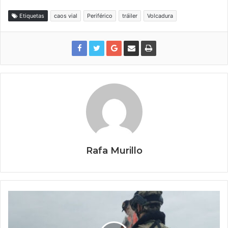
Etiquetas
caos vial
Periférico
tráiler
Volcadura
Rafa Murillo