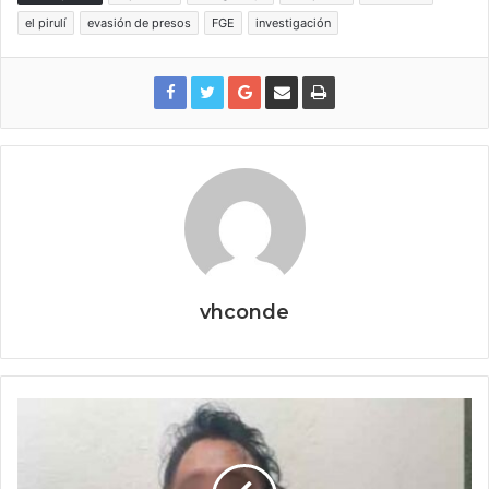
el pirulí
evasión de presos
FGE
investigación
vhconde