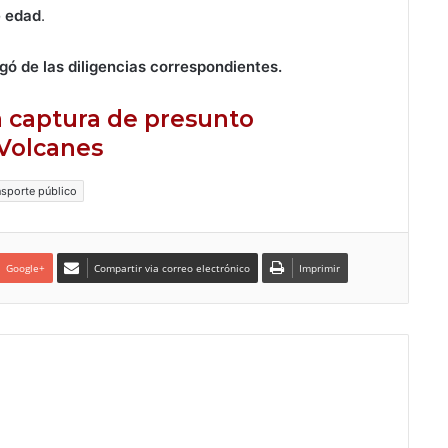
e edad
.
gó de las diligencias correspondientes.
la captura de presunto
Volcanes
nsporte público
Google+
Compartir via correo electrónico
Imprimir