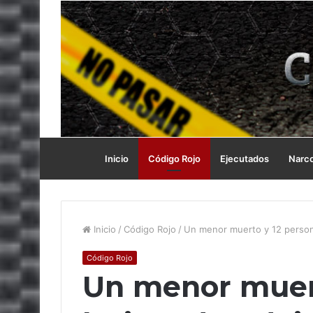
Inicio
Código Rojo
Ejecutados
Narc
Inicio
/
Código Rojo
/
Un menor muerto y 12 persona
Código Rojo
Un menor muert