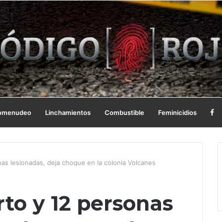
omenudeo
Linchamientos
Combustible
Feminicidios
s lesionadas, deja choque en la colonia Volcanes
o y 12 personas