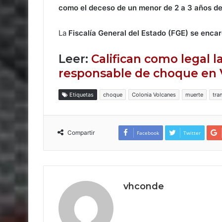
como el deceso de un menor de 2 a 3 años d
La
Fiscalía General del Estado (FGE) se encar
Leer:
Califican como legal 
responsable de choque en 
Etiquetas
choque
Colonia Volcanes
muerte
tra
Compartir
Facebook
Twitter
vhconde