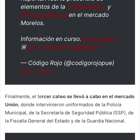
elementos de la
@SSPGobPue
y
@FiscaliaPuebla
en el mercado
Morelos.
Información en curso.
#CódigoRojo
🚨
pic.twitter.com/iigbIjpEyS
— Código Rojo (@codigorojopue)
July 7, 2022
Finalmente, el te
rcer cateo se llevó a cabo en el mercado
Unión
, donde intervinieron uniformados de la Policía
Municipal, de la Secretaría de Seguridad Pública (SSP), de
la Fiscalía General del Estado y de la Guardia Nacional.