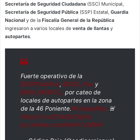
Secretaría de Seguridad Ciudadana
(SSC) Municipal,
Secretaría de Seguridad Pública
(SSP) Estatal,
Guardia
Nacional
y de la
Fiscalía General de la República
ingresaron a varios locales de
venta de llantas
y
autopartes
.
Fuerte operativo de la
@SSPGobPue
,
@SSC_Pue
y
@GN_MEXICO_
por cateo de
locales de autopartes en la zona
de la 46 Poniente.
#CódigoRojo
🚨
https://t.co/O1wSzCXqhq
pic.twitter.com/NmFt7ySRMY