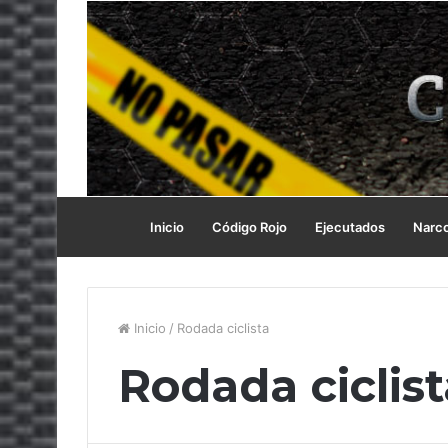
Inicio
Código Rojo
Ejecutados
Narc
Inicio
/
Rodada ciclista
Rodada ciclist