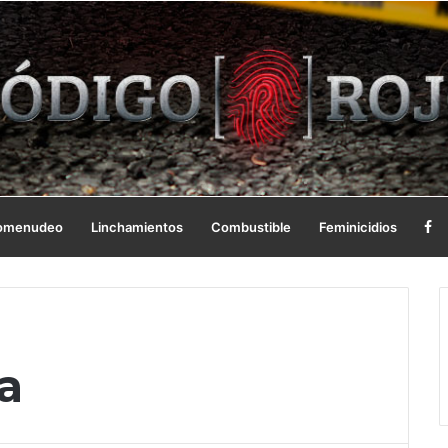
omenudeo
Linchamientos
Combustible
Feminicidios
a