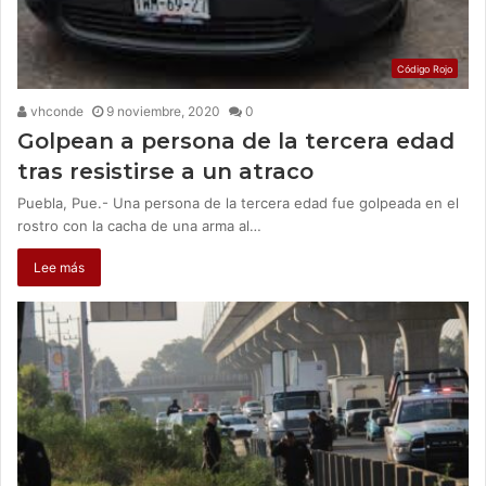
Código Rojo
vhconde
9 noviembre, 2020
0
Golpean a persona de la tercera edad
tras resistirse a un atraco
Puebla, Pue.- Una persona de la tercera edad fue golpeada en el
rostro con la cacha de una arma al…
Lee más