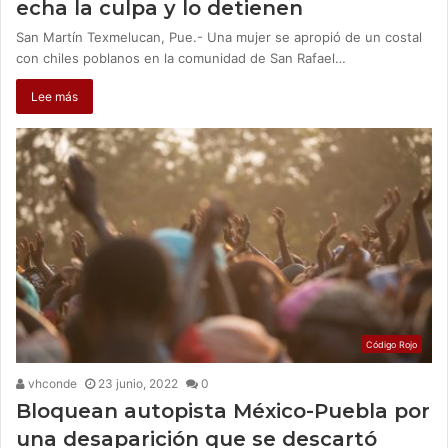
echa la culpa y lo detienen
San Martín Texmelucan, Pue.- Una mujer se apropió de un costal
con chiles poblanos en la comunidad de San Rafael…
Lee más
Código Rojo
vhconde
23 junio, 2022
0
Bloquean autopista México-Puebla por
una desaparición que se descartó