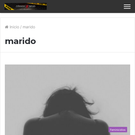
Inicio
/
marido
marido
Feminicidios