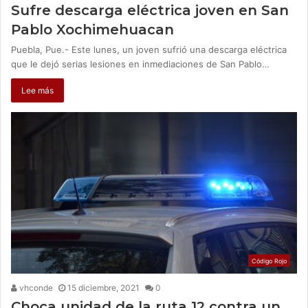
Sufre descarga eléctrica joven en San
Pablo Xochimehuacan
Puebla, Pue.- Este lunes, un joven sufrió una descarga eléctrica
que le dejó serias lesiones en inmediaciones de San Pablo…
Lee más
Código Rojo
vhconde
15 diciembre, 2021
0
Choca unidad de la ruta 12 contra un