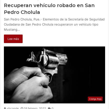
Recuperan vehículo robado en San
Pedro Cholula
San Pedro Cholula, Pue.- Elementos de la Secretaría de Seguridad
Ciudadana de San Pedro Cholula recuperaron un vehículo tipo
Mustang…
Lee más
Código Rojo
vhconde
18 febrero, 2022
0