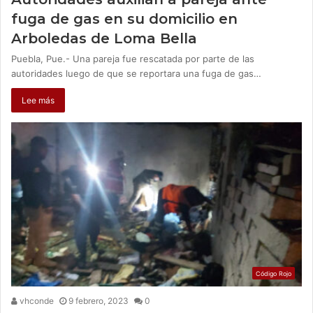
fuga de gas en su domicilio en
Arboledas de Loma Bella
Puebla, Pue.- Una pareja fue rescatada por parte de las
autoridades luego de que se reportara una fuga de gas…
Lee más
Código Rojo
vhconde
9 febrero, 2023
0