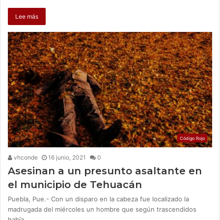
Lee más
Código Rojo
vhconde
16 junio, 2021
0
Asesinan a un presunto asaltante en
el municipio de Tehuacán
Puebla, Pue.- Con un disparo en la cabeza fue localizado la
madrugada del miércoles un hombre que según trascendidos
había…