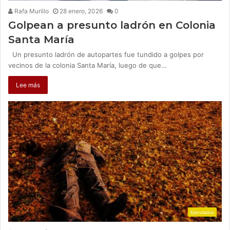
Rafa Murillo
28 enero, 2026
0
Golpean a presunto ladrón en Colonia
Santa María
Un presunto ladrón de autopartes fue tundido a golpes por
vecinos de la colonia Santa María, luego de que…
Lee más
Ejecutados