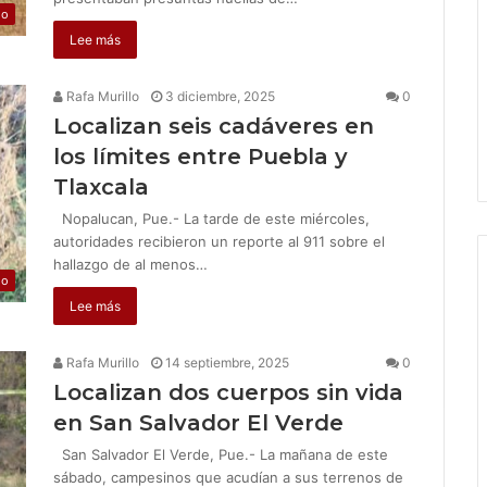
jo
Lee más
Rafa Murillo
3 diciembre, 2025
0
Localizan seis cadáveres en
los límites entre Puebla y
Tlaxcala
Nopalucan, Pue.- La tarde de este miércoles,
autoridades recibieron un reporte al 911 sobre el
hallazgo de al menos…
jo
Lee más
Rafa Murillo
14 septiembre, 2025
0
Localizan dos cuerpos sin vida
en San Salvador El Verde
San Salvador El Verde, Pue.- La mañana de este
sábado, campesinos que acudían a sus terrenos de