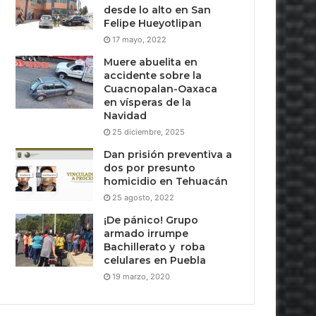
desde lo alto en San
Felipe Hueyotlipan
17 mayo, 2022
Muere abuelita en
accidente sobre la
Cuacnopalan-Oaxaca
en vísperas de la
Navidad
25 diciembre, 2025
Dan prisión preventiva a
dos por presunto
homicidio en Tehuacán
25 agosto, 2022
¡De pánico! Grupo
armado irrumpe
Bachillerato y roba
celulares en Puebla
19 marzo, 2020