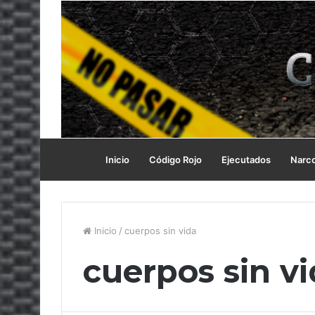
Inicio
Código Rojo
Ejecutados
Narc
Inicio
/
cuerpos sin vida
cuerpos sin v