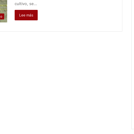
cultivo, se…
Lee más
jo