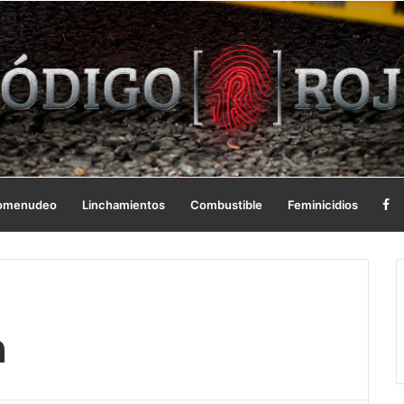
omenudeo
Linchamientos
Combustible
Feminicidios
a