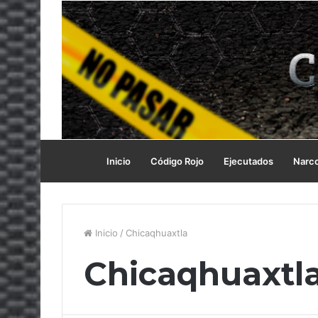
Inicio
Código Rojo
Ejecutados
Narc
Inicio
/
Chicaqhuaxtla
Chicaqhuaxtl