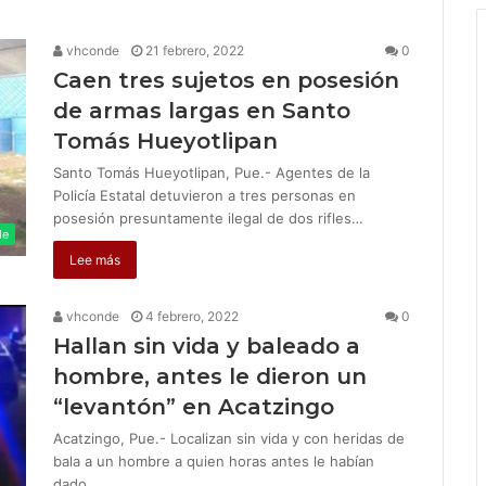
vhconde
21 febrero, 2022
0
Caen tres sujetos en posesión
de armas largas en Santo
Tomás Hueyotlipan
Santo Tomás Hueyotlipan, Pue.- Agentes de la
Policía Estatal detuvieron a tres personas en
posesión presuntamente ilegal de dos rifles…
le
Lee más
vhconde
4 febrero, 2022
0
Hallan sin vida y baleado a
hombre, antes le dieron un
“levantón” en Acatzingo
Acatzingo, Pue.- Localizan sin vida y con heridas de
bala a un hombre a quien horas antes le habían
dado…