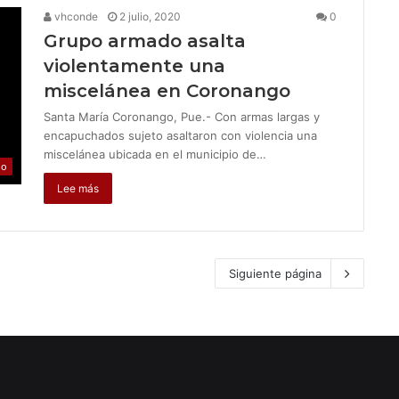
vhconde
2 julio, 2020
0
Grupo armado asalta
violentamente una
miscelánea en Coronango
Santa María Coronango, Pue.- Con armas largas y
encapuchados sujeto asaltaron con violencia una
miscelánea ubicada en el municipio de…
jo
Lee más
Siguiente página