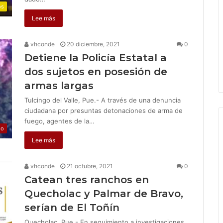
os
Lee más
vhconde
20 diciembre, 2021
0
Detiene la Policía Estatal a
dos sujetos en posesión de
armas largas
Tulcingo del Valle, Pue.- A través de una denuncia
ciudadana por presuntas detonaciones de arma de
fuego, agentes de la…
jo
Lee más
vhconde
21 octubre, 2021
0
Catean tres ranchos en
Quecholac y Palmar de Bravo,
serían de El Toñín
Quecholac, Pue.- En seguimiento a investigaciones