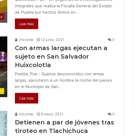
integrales que realiza la Fiscalía General del Estado
de Puebla por hechos ilícitos en…
jo
Lee más
vhconde
12 junio, 2021
0
Con armas largas ejecutan a
sujeto en San Salvador
Huixcolotla
Puebla, Pue.- Sujetos desconocidos con armas
largas, ejecutaron a un hombre la noche del jueves
en el Municipio de San…
os
Lee más
vhconde
9 mayo, 2021
0
Detienen a par de jóvenes tras
tiroteo en Tlachichuca