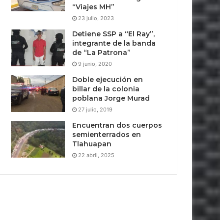
“Viajes MH”
23 julio, 2023
Detiene SSP a “El Ray”,
integrante de la banda
de “La Patrona”
9 junio, 2020
Doble ejecución en
billar de la colonia
poblana Jorge Murad
27 julio, 2019
Encuentran dos cuerpos
semienterrados en
Tlahuapan
22 abril, 2025