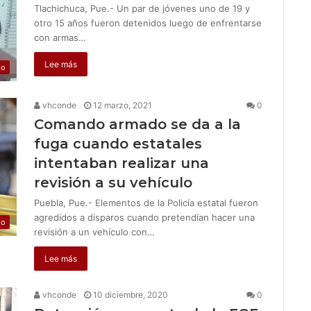
Tlachichuca, Pue.- Un par de jóvenes uno de 19 y
otro 15 años fueron detenidos luego de enfrentarse
con armas…
Lee más
jo
vhconde
12 marzo, 2021
0
Comando armado se da a la
fuga cuando estatales
intentaban realizar una
revisión a su vehículo
Puebla, Pue.- Elementos de la Policía estatal fueron
agredidos a disparos cuando pretendían hacer una
jo
revisión a un vehículo con…
Lee más
vhconde
10 diciembre, 2020
0