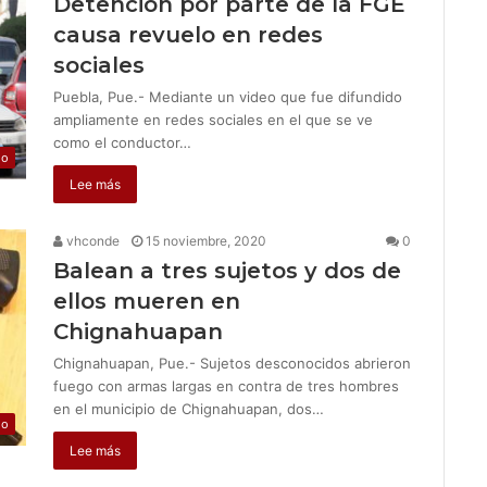
Detención por parte de la FGE
causa revuelo en redes
sociales
Puebla, Pue.- Mediante un video que fue difundido
ampliamente en redes sociales en el que se ve
como el conductor…
jo
Lee más
vhconde
15 noviembre, 2020
0
Balean a tres sujetos y dos de
ellos mueren en
Chignahuapan
Chignahuapan, Pue.- Sujetos desconocidos abrieron
fuego con armas largas en contra de tres hombres
en el municipio de Chignahuapan, dos…
jo
Lee más