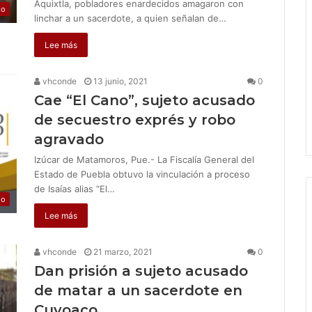
Aquixtla, pobladores enardecidos amagaron con
jo
linchar a un sacerdote, a quien señalan de…
Lee más
vhconde
13 junio, 2021
0
Cae “El Cano”, sujeto acusado
de secuestro exprés y robo
agravado
Izúcar de Matamoros, Pue.- La Fiscalía General del
Estado de Puebla obtuvo la vinculación a proceso
de Isaías alias “El…
jo
Lee más
vhconde
21 marzo, 2021
0
Dan prisión a sujeto acusado
de matar a un sacerdote en
Cuyoaco