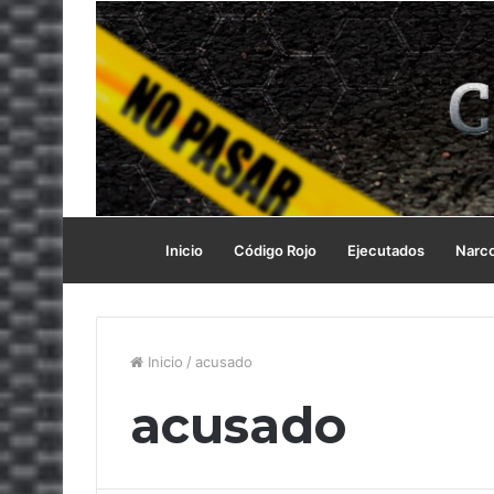
Inicio
Código Rojo
Ejecutados
Narc
Inicio
/
acusado
acusado