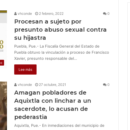
vhconde
2 febrero, 2022
0
Procesan a sujeto por
presunto abuso sexual contra
su hijastra
Puebla, Pue.- La Fiscalía General del Estado de
Puebla obtuvo la vinculación a proceso de Francisco
Xavier, presunto responsable del…
jo
Lee más
vhconde
27 octubre, 2021
0
Amagan pobladores de
Aquixtla con linchar a un
sacerdote, lo acusan de
pederastia
Aquixtla, Pue.- En inmediaciones del municipio de