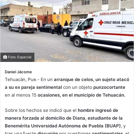
Foto: Especial
Daniel Jácome
Tehuacán, Pue.- En un
arranque de celos, un sujeto atacó
a su ex pareja sentimental
con un objeto
punzocortante
en al menos 15
ocasiones, en el municipio de Tehuacán.
Sobre los hechos se indicó que el
hombre ingresó de
manera forzada al domicilio de Diana, estudiante de la
Benemérita Universidad Autónoma de Puebla (BUAP)
, y
tras una fuerte
discusión
por cuestiones
sentimentales,
el