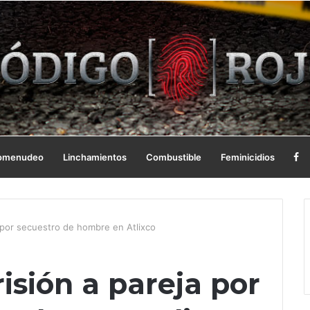
omenudeo
Linchamientos
Combustible
Feminicidios
a por secuestro de hombre en Atlixco
isión a pareja por