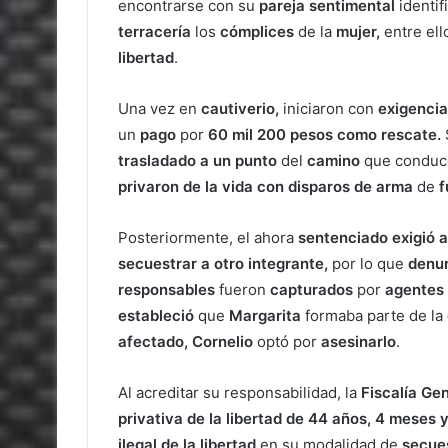
encontrarse con su
pareja sentimental
identi
terracería
los
cómplices
de la
mujer,
entre ell
libertad
.
Una vez en
cautiverio,
iniciaron con
exigenci
un
pago
por
60 mil 200 pesos como rescate.
trasladado a un punto
del
camino
que conduce
privaron de la vida con disparos de arma
de
f
Posteriormente, el ahora
sentenciado exigió a
secuestrar a otro integrante,
por lo que
denu
responsables
fueron
capturados
por
agentes 
estableció
que
Margarita
formaba parte de la
afectado, Cornelio
optó por
asesinarlo
.
Al acreditar su responsabilidad, la
Fiscalía Gen
privativa de la libertad de 44 años, 4 meses y
ilegal de la libertad
en su modalidad de
secues