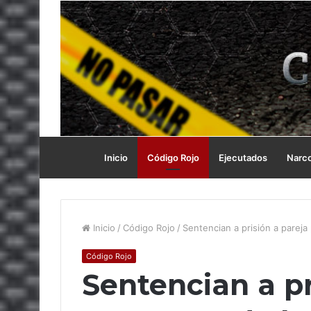
Inicio
Código Rojo
Ejecutados
Narc
Inicio
/
Código Rojo
/
Sentencian a prisión a parej
Código Rojo
Sentencian a pr