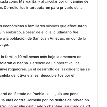
ficada como
Margarita,
y al circular por un
camino
de
os
Cornelio, los interceptaron para privarlo de la
as económicas
a
familiares
mismos que
efectuaron
Sin embargo, a pesar de ello, el
ciudadano fue
 a la
población de San Juan Amecac
, en donde lo
uego
.
 la familia 10 mil pesos más bajo la amenaza de
nciaron
el
hecho.
Derivado de un operativo, los
investigadores.
En el desarrollo de las
diligencias
se
célula delictiva y al ser descubiertos por el
eral del Estado de Puebla
consiguió una
pena
 15 días contra Cornelio
por los
delitos de privación
tro, homicidio calificado
y
chantaje,
así como de
20