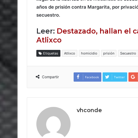
años de prisión contra Margarita, por privació
secuestro.
Leer:
Destazado, hallan el
Atlixco
Etiquetas
Atlixco
homicidio
prisión
Secuestro
Compartir
Facebook
Twitter
vhconde