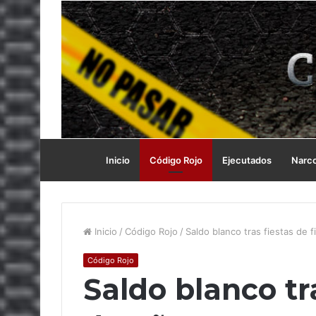
Inicio
Código Rojo
Ejecutados
Narc
Inicio
/
Código Rojo
/
Saldo blanco tras fiestas de 
Código Rojo
Saldo blanco tra