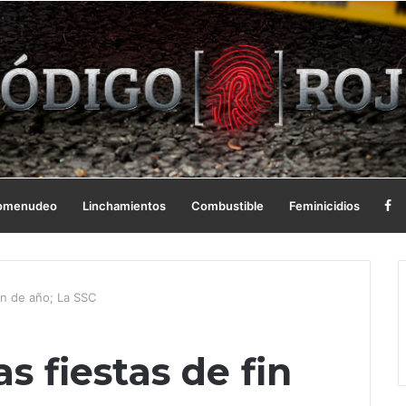
omenudeo
Linchamientos
Combustible
Feminicidios
fin de año; La SSC
s fiestas de fin