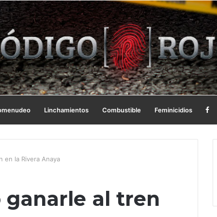
omenudeo
Linchamientos
Combustible
Feminicidios
en en la Rivera Anaya
 ganarle al tren