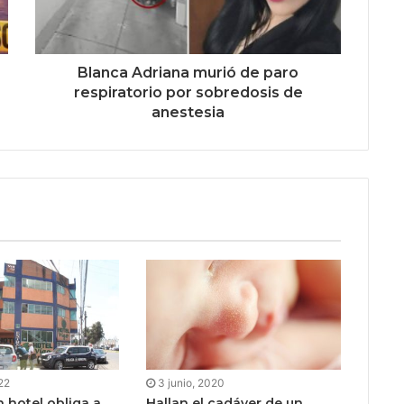
Blanca Adriana murió de paro
respiratorio por sobredosis de
anestesia
22
3 junio, 2020
 hotel obliga a
Hallan el cadáver de un