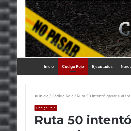
Inicio
Código Rojo
Ejecutados
Narc
Inicio
/
Código Rojo
/
Ruta 50 intentó ganarle al tr
Código Rojo
Ruta 50 intentó