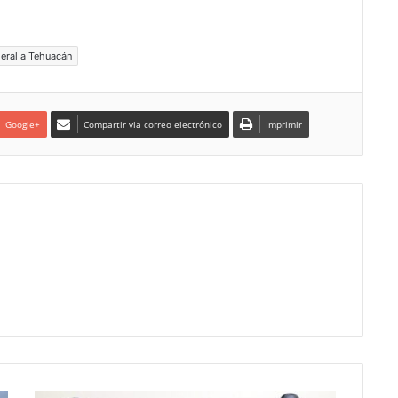
deral a Tehuacán
Google+
Compartir via correo electrónico
Imprimir