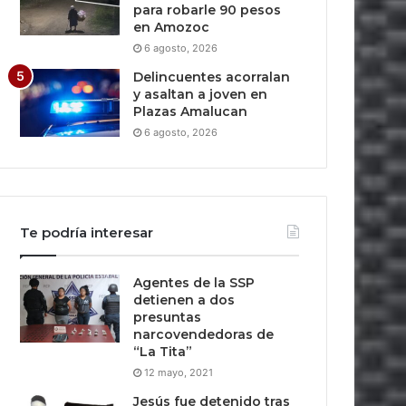
para robarle 90 pesos
en Amozoc
6 agosto, 2026
Delincuentes acorralan
y asaltan a joven en
Plazas Amalucan
6 agosto, 2026
Te podría interesar
Agentes de la SSP
detienen a dos
presuntas
narcovendedoras de
“La Tita”
12 mayo, 2021
Jesús fue detenido tras