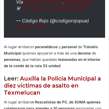
Vía
@AlfredF_tribuna
.
#CódigoRojo
🚨
pic.twitter.com/3MJS0MNSVC
— Código Rojo (@codigorojopue)
April 11, 2022
Al lugar arribaron
paramédicos
y
personal
de
Tránsito
Municipal
quienes apoyaron a más de una
decena
de
personas,
que habían quedado
lesionadas en el interior
de la combi de la ruta 53 unidad
.
Leer:
Auxilia la Policía Municipal a
diez víctimas de asalto en
Texmelucan
Al lugar arribaro
n Rescatistas de PC, de SUMA quienes
colaboraron para atender a 10 personas
lesionadas con