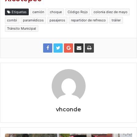
Etiquetas
camión
choque
Código Rojo
colonia diez de mayo
combi
paramédicos
pasajeros
repartidor de refresco
tráiler
Tránsito Municipal
vhconde