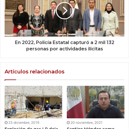
En 2022, Policía Estatal capturó a 2 mil 132
personas por actividades ilícitas
Artículos relacionados
23 diciembre, 2019
20 noviembre, 2021
Explosión de gas LP deja
Santizo Méndez como