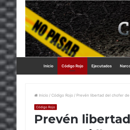
Inicio
Código Rojo
Ejecutados
Narc
Inicio
/
Código Rojo
/
Prevén libertad del chofer de 
Código Rojo
Prevén libertad