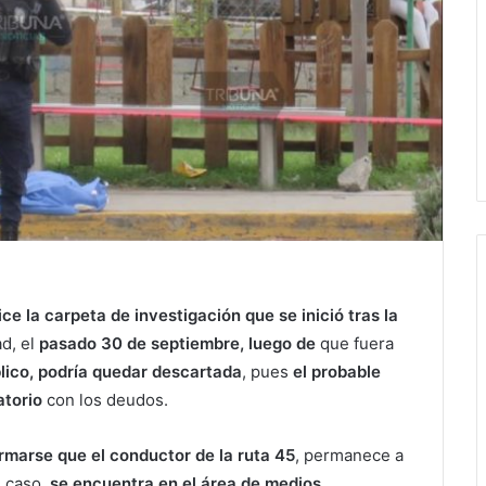
ice la carpeta de investigación que se inició tras la
d, el
pasado 30 de septiembre, luego de
que fuera
lico, podría quedar descartada
, pues
el probable
atorio
con los deudos.
ormarse que el conductor de la ruta 45
, permanece a
l caso,
se encuentra en el área de medios