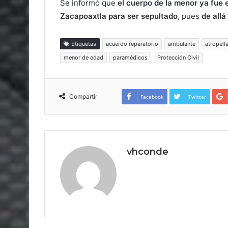
Se informó que
el cuerpo de la menor ya fue
Zacapoaxtla para ser sepultado
, pues
de allá
Etiquetas
acuerdo reparatorio
ambulante
atropell
menor de edad
paramédicos
Protección Civil
Compartir
Facebook
Twitter
vhconde