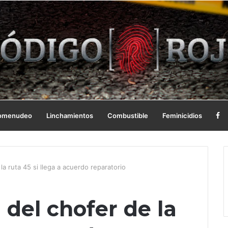
omenudeo
Linchamientos
Combustible
Feminicidios
la ruta 45 si llega a acuerdo reparatorio
 del chofer de la