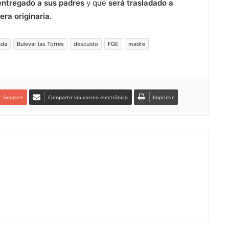
 entregado a sus padres
y que
será trasladado a
 era originaria.
ada
Bulevar las Torres
descuido
FGE
madre
Google+
Compartir via correo electrónico
Imprimir