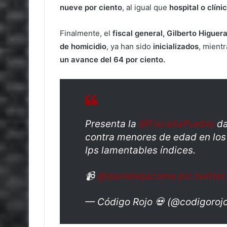
nueve por ciento
, al igual que
hospital o clíni
Finalmente, el
fiscal general, Gilberto Higuer
de homicidio
, ya han sido
inicializados
, mient
un avance del 64 por ciento.
Presenta la
@FiscaliaPuebla
da
contra menores de edad en los
lps lamentables índices.
📹
@danieleljacome
pic.twitt
— Código Rojo 💀 (@codigoroj