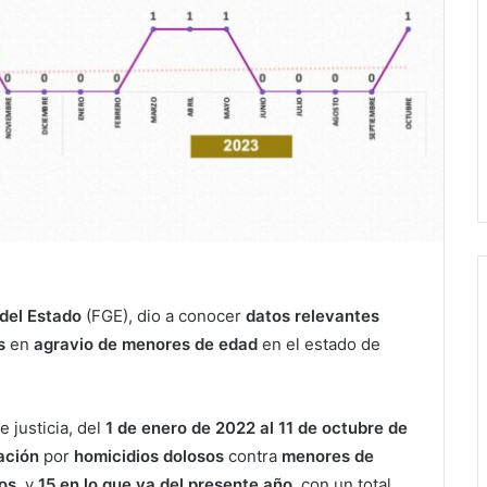
 del Estado
(FGE), dio a conocer
datos relevantes
s
en
agravio de menores de edad
en el estado de
 justicia, del
1 de enero de 2022 al 11 de octubre de
ación
por
homicidios dolosos
contra
menores de
os
, y
15 en lo que va del presente año
, con un total