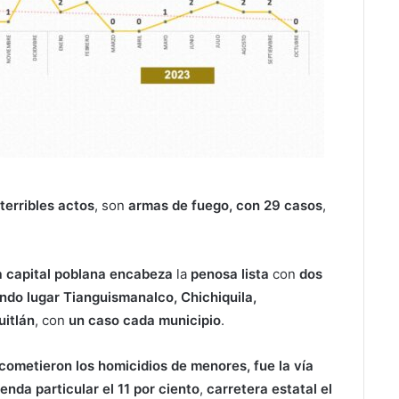
terribles actos
, son
armas de fuego, con 29 casos
,
la capital poblana encabeza
la
penosa lista
con
dos
ndo lugar Tianguismanalco, Chichiquila,
uitlán
, con
un caso cada municipio
.
cometieron los homicidios de menores, fue la vía
ienda particular el 11 por ciento
,
carretera estatal el