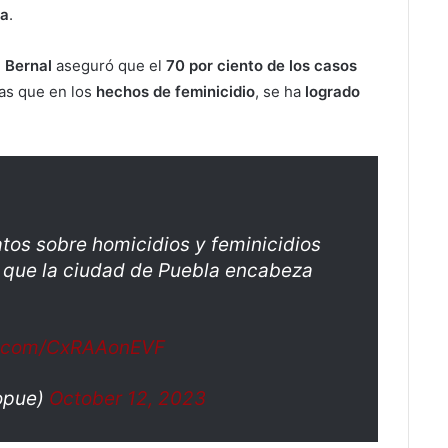
ca
.
a Bernal
aseguró que el
70 por ciento de los casos
ras que en los
hechos de feminicidio
, se ha
logrado
tos sobre homicidios y feminicidios
 que la ciudad de Puebla encabeza
er.com/CxRAAonEVF
opue)
October 12, 2023