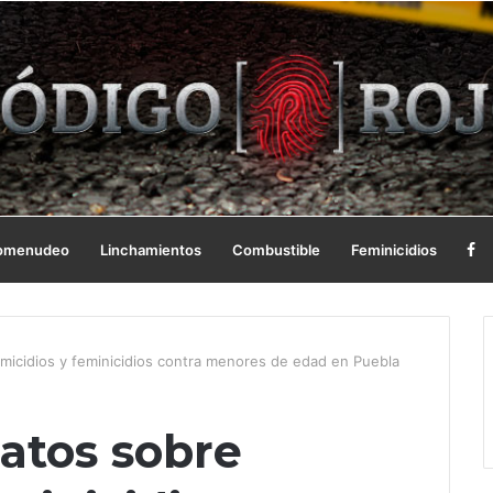
omenudeo
Linchamientos
Combustible
Feminicidios
icidios y feminicidios contra menores de edad en Puebla
atos sobre