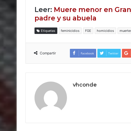
Leer:
Muere menor en Granja
padre y su abuela
Etiquetas
feminicidios
FGE
homicidios
muerte
Compartir
Facebook
Twitter
vhconde