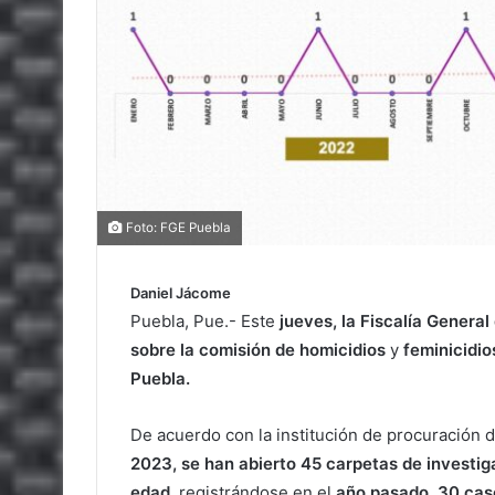
Foto: FGE Puebla
Daniel Jácome
Puebla, Pue.- Este
jueves, la Fiscalía General
sobre la comisión de homicidios
y
feminicidio
Puebla.
De acuerdo con la institución de procuración de
2023, se han abierto 45 carpetas de investig
edad
, registrándose en el
año pasado, 30 cas