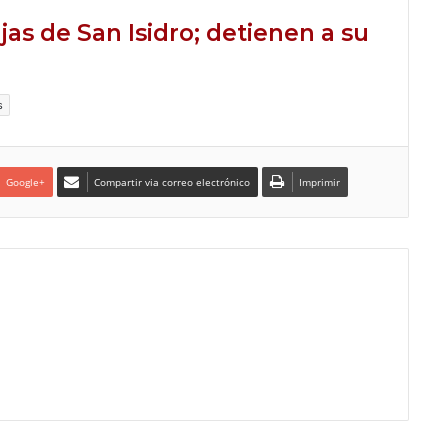
s de San Isidro; detienen a su
s
Google+
Compartir via correo electrónico
Imprimir