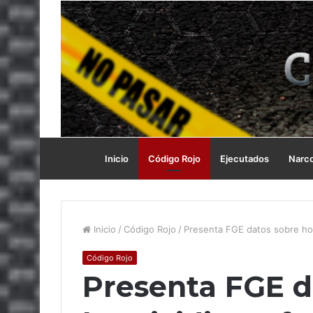
Inicio
Código Rojo
Ejecutados
Narc
Inicio
/
Código Rojo
/
Presenta FGE datos sobre hom
Código Rojo
Presenta FGE d