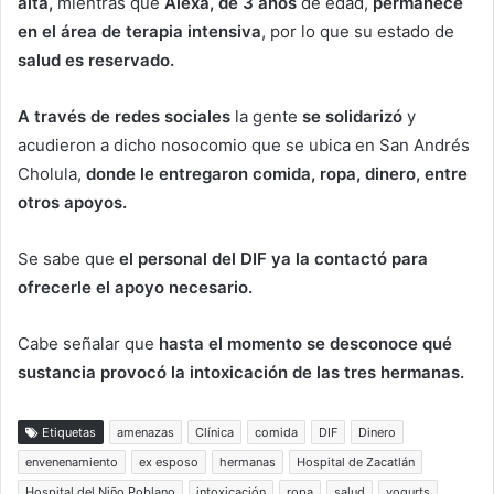
alta,
mientras que
Alexa, de 3 años
de edad,
permanece
en el área de terapia intensiva
, por lo que su estado de
salud es reservado.
A través de redes sociales
la gente
se solidarizó
y
acudieron a dicho nosocomio que se ubica en San Andrés
Cholula,
donde le entregaron comida, ropa, dinero, entre
otros apoyos.
Se sabe que
el personal del DIF ya la contactó para
ofrecerle el apoyo necesario.
Cabe señalar que
hasta el momento se desconoce qué
sustancia provocó la intoxicación de las tres hermanas.
Etiquetas
amenazas
Clínica
comida
DIF
Dinero
envenenamiento
ex esposo
hermanas
Hospital de Zacatlán
Hospital del Niño Poblano
intoxicación
ropa
salud
yogurts