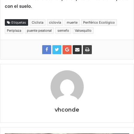
con el suelo.
Etiquetas
Ciclista
ciclovía
muerte
Periférico Ecológico
Periplaza
puente peatonal
semefo
Valsequillo
vhconde