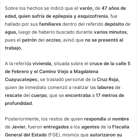
Sobre los hechos se indicó que el
varón,
de
47 años de
edad, quien sufría de epilepsia y esquizofrenia
, fue
hallado por sus
familiares
dentro del referido
depósito
de
agua,
luego de haberlo buscado durante
varios
minutos
,
pues el
patrón
del
occiso,
avisó que
no se presentó al
trabajo
.
A la referida
vivienda,
situada sobre el
cruce de la calle 5
de Febrero y el Camino Viejo a Magdalena
Cuayucatepec
, se trasladó personal de la
Cruz Roja,
quien de inmediato comenzó a realizar las
labores
de
rescate
del
cuerpo
, que se
encontraba
a
17 metros de
profundidad
.
Posteriormente, los restos de quien
respondía
al
nombre
de
Javier
, fueron
entregados
a los
agentes
de la
Fiscalía
General del Estado
(FGE), mismos que
autorizaron su