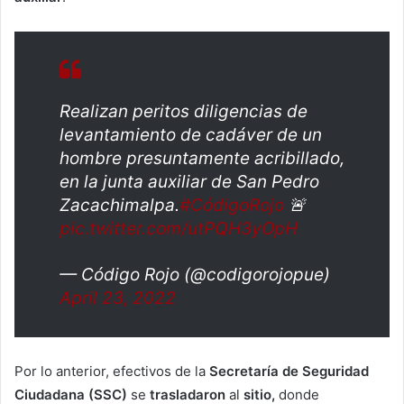
Realizan peritos diligencias de
levantamiento de cadáver de un
hombre presuntamente acribillado,
en la junta auxiliar de San Pedro
Zacachimalpa.
#CódigoRojo
🚨
pic.twitter.com/utPQH3yOpH
— Código Rojo (@codigorojopue)
April 23, 2022
Por lo anterior, efectivos de la
Secretaría de Seguridad
Ciudadana (SSC)
se
trasladaron
al
sitio,
donde